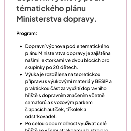
tématického plánu
Ministerstva dopravy.
Program:
Dopravní výchova podle tematického
plánu Ministerstva dopravy je zajištěna
našimi lektorkami ve dvou blocích pro
skupinky po 20 dětech.
Výuka je rozdělena na teoretickou
přípravu s výukovými materiály BESIP a
praktickou část za využití dopravního
hřiště s dopravním značením včetně
semaforů a s vozovým parkem
šlapacích autíček, tříkolek a
odstrkovadel.
Po celou dobu možnost využívat celé
hřiště se všemi atrakcemi a bistro pro