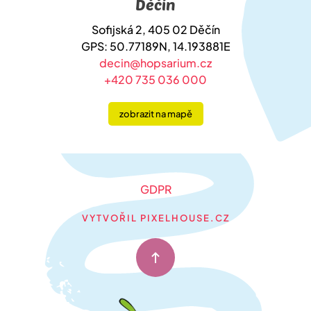
Děčín
Sofijská 2, 405 02 Děčín
GPS: 50.77189N, 14.193881E
decin@hopsarium.cz
+420 735 036 000
zobrazit na mapě
GDPR
VYTVOŘIL PIXELHOUSE.CZ