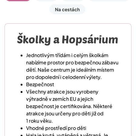
Na cestách
Školky a Hopsárium
Jednotlivým třídám i celým školkám
nabízíme prostor pro bezpečnou zábavu
dětí. Naše centrum je ideálním místem
pro dopolední i celodenní výlety.
Bezpečnost
Všechny atrakce jsou vyrobeny
výhradně v zemích EU a jejich
bezpečnost je certifikována. Některé
atrakce jsou určeny pro děti již od
1 roku věku.
Vhodné prostředí pro děti
Hala je krytá, vytápěná a větraná. Je