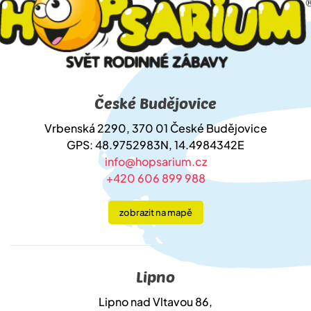
České Budějovice
Vrbenská 2290, 370 01 České Budějovice
GPS: 48.9752983N, 14.4984342E
info@hopsarium.cz
+420 606 899 988
zobrazit na mapě
Lipno
Lipno nad Vltavou 86,