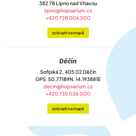
382 78 Lipno nad Vltavou
lipno@hopsarium.cz
+420 728 006 500
zobrazit na mapě
Děčín
Sofijská 2, 405 02 Děčín
GPS: 50.77189N, 14.193881E
decin@hopsarium.cz
+420 735 036 000
zobrazit na mapě